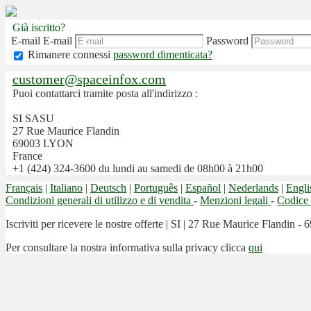
Già iscritto?
E-mail
E-mail
Password
Rimanere connessi
password dimenticata?
customer@spaceinfox.com
Puoi contattarci tramite posta all'indirizzo :
SI SASU
27 Rue Maurice Flandin
69003 LYON
France
+1 (424) 324-3600 du lundi au samedi de 08h00 à 21h00
Français
|
Italiano
|
Deutsch
|
Português
|
Español
|
Nederlands
|
Engli
Condizioni generali di utilizzo e di vendita
-
Menzioni legali
-
Codice 
Iscriviti per ricevere le nostre offerte
|
SI | 27 Rue Maurice Flandin - 6
Per consultare la nostra informativa sulla privacy clicca
qui