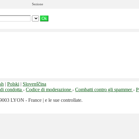
Sezione
sh
|
Polski
|
Slovenščina
di condotta
-
Codice di moderazione
-
Combatti contro gli spammer
-
P
9003 LYON - France | e le sue controllate.